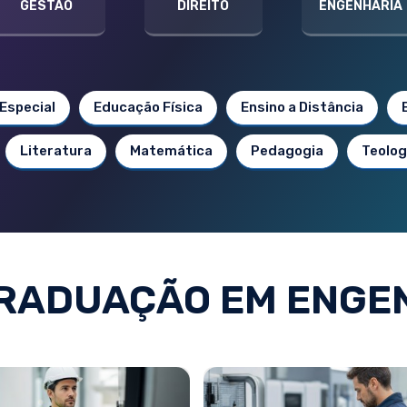
GESTÃO
DIREITO
ENGENHARIA
Especial
Educação Física
Ensino a Distância
Literatura
Matemática
Pedagogia
Teolog
RADUAÇÃO EM ENGE