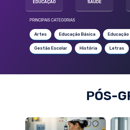
EDUCAÇÃO
SAÚDE
PRINCIPAIS CATEGORIAS
Artes
Educação Básica
Educação 
Gestão Escolar
História
Letras
PÓS-G