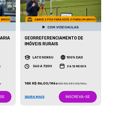
M AMIGO
GANHE 2 POS PARA VOCE +1 PARA UM AMIGO
COM VIDEOAULAS
ARIA
GEORREFERENCIAMENTO DE
IMÓVEIS RURAIS
LATO SENSU
100% EAD
360 A 720H
S
2 A 12 MESES
18X R$ 86,00/Mês
s
18X R$ 387,00/Mês
-SE
INSCREVA-SE
SAIBA MAIS