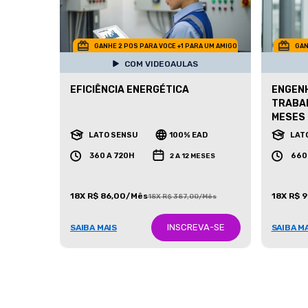
GANHE 2 POS PARA VOCE +1 PARA UM AMIGO
GAN
COM VIDEOAULAS
EFICIÊNCIA ENERGÉTICA
ENGENH
TRABAL
MESES
LATO SENSU
100% EAD
LAT
360 A 720H
660
2 A 12 MESES
18X R$ 86,00/Mês
18X R$ 
18X R$ 387,00/Mês
INSCREVA-SE
SAIBA MAIS
SAIBA M