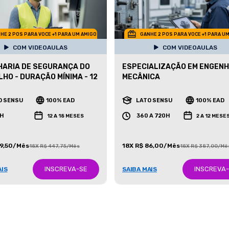
HE 2 POS PARA VOCE +1 PARA UM AMIGO
GANHE 2 POS PARA VOCE +1 PARA U
COM VIDEOAULAS
COM VIDEOAULAS
ARIA DE SEGURANÇA DO
ESPECIALIZAÇÃO EM ENGENH
HO - DURAÇÃO MÍNIMA - 12
MECÂNICA
O SENSU
100% EAD
LATO SENSU
100% EAD
H
360 A 720H
12 A 18 MESES
2 A 12 MESE
99,50/Mês
18X R$ 86,00/Mês
18X R$ 447,75/Mês
18X R$ 387,00/Mê
INSCREVA-SE
INSCREVA
AIS
SAIBA MAIS