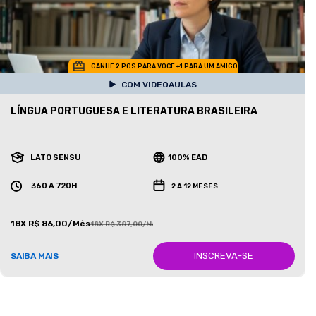
GANHE 2 POS PARA VOCE +1 PARA UM AMIGO
COM VIDEOAULAS
LÍNGUA PORTUGUESA E LITERATURA BRASILEIRA
LATO SENSU
100% EAD
360 A 720H
2 A 12 MESES
18X R$ 86,00/Mês
18X R$ 387,00/Mês
INSCREVA-SE
SAIBA MAIS