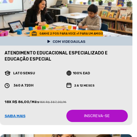
GANHE 2 POS PARA VOCE +1 PARA UM AMIGO
COM VIDEOAULAS
ATENDIMENTO EDUCACIONAL ESPECIALIZADO E
EDUCAÇÃO ESPECIAL
LATO SENSU
100% EAD
360 A 720H
2 A 12 MESES
18X R$ 86,00/Mês
18X R$ 387,00/Mês
INSCREVA-SE
SAIBA MAIS