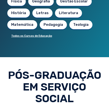
Física
Geografia
Gestão Escolar
História
Letras
Literatura
Matemática
Pedagogia
Teologia
Todos os Cursos de Educação
PÓS-GRADUAÇÃO
EM SERVIÇO
SOCIAL