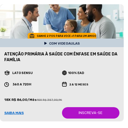
GANHE 2 POS PARA VOCE +1 PARA UM AMIGO
COM VIDEOAULAS
ATENÇÃO PRIMÁRIA À SAÚDE COM ÊNFASE EM SAÚDE DA
FAMÍLIA
LATO SENSU
100% EAD
360 A 720H
2 A 12 MESES
18X R$ 86,00/Mês
18X R$ 387,00/Mês
INSCREVA-SE
SAIBA MAIS