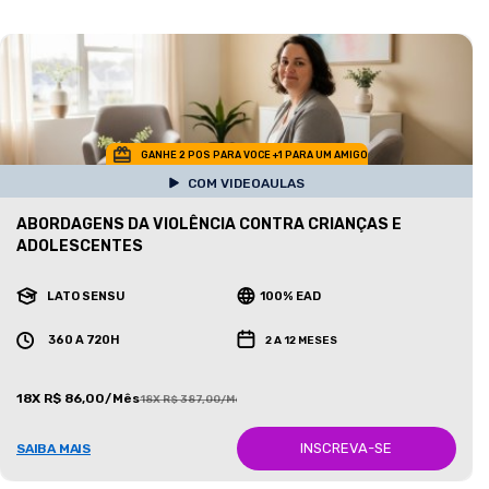
GANHE 2 POS PARA VOCE +1 PARA UM AMIGO
COM VIDEOAULAS
ABORDAGENS DA VIOLÊNCIA CONTRA CRIANÇAS E
ADOLESCENTES
LATO SENSU
100% EAD
360 A 720H
2 A 12 MESES
18X R$ 86,00/Mês
18X R$ 387,00/Mês
INSCREVA-SE
SAIBA MAIS