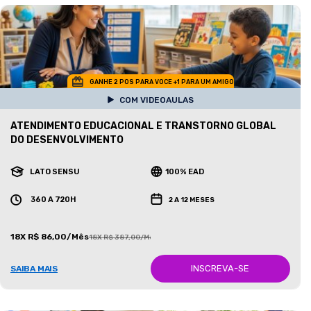
GANHE 2 POS PARA VOCE +1 PARA UM AMIGO
COM VIDEOAULAS
ATENDIMENTO EDUCACIONAL E TRANSTORNO GLOBAL
DO DESENVOLVIMENTO
LATO SENSU
100% EAD
360 A 720H
2 A 12 MESES
18X R$ 86,00/Mês
18X R$ 387,00/Mês
INSCREVA-SE
SAIBA MAIS