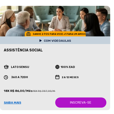
GANHE 2 POS PARA VOCE +1 PARA UM AMIGO
COM VIDEOAULAS
ASSISTÊNCIA SOCIAL
LATO SENSU
100% EAD
360 A 720H
2 A 12 MESES
18X R$ 86,00/Mês
18X R$ 387,00/Mês
INSCREVA-SE
SAIBA MAIS