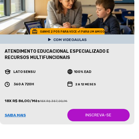
GANHE 2 POS PARA VOCE +1 PARA UM AMIGO
COM VIDEOAULAS
ATENDIMENTO EDUCACIONAL ESPECIALIZADO E
RECURSOS MULTIFUNCIONAIS
LATO SENSU
100% EAD
360 A 720H
2 A 12 MESES
18X R$ 86,00/Mês
18X R$ 387,00/Mês
INSCREVA-SE
SAIBA MAIS