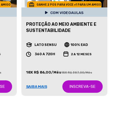
M AMIGO
GANHE 2 POS PARA VOCE +1 PARA UM AMIGO
COM VIDEOAULAS
PROTEÇÃO AO MEIO AMBIENTE E
SUSTENTABILIDADE
LATO SENSU
100% EAD
360 A 720H
S
2 A 12 MESES
18X R$ 86,00/Mês
s
18X R$ 387,00/Mês
-SE
INSCREVA-SE
SAIBA MAIS