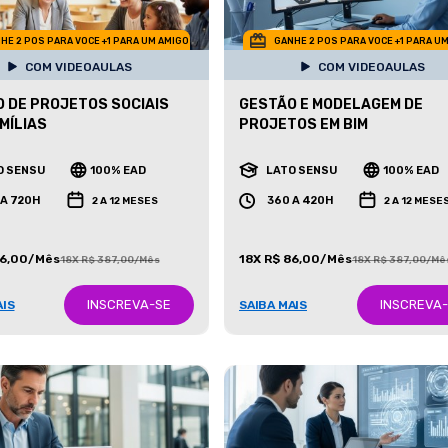
HE 2 POS PARA VOCE +1 PARA UM AMIGO
GANHE 2 POS PARA VOCE +1 PARA U
COM VIDEOAULAS
COM VIDEOAULAS
 DE PROJETOS SOCIAIS
GESTÃO E MODELAGEM DE
MÍLIAS
PROJETOS EM BIM
O SENSU
100% EAD
LATO SENSU
100% EAD
 A 720H
360 A 420H
2 A 12 MESES
2 A 12 MESE
86,00/Mês
18X R$ 86,00/Mês
18X R$ 387,00/Mês
18X R$ 387,00/Mê
INSCREVA-SE
INSCREVA
AIS
SAIBA MAIS