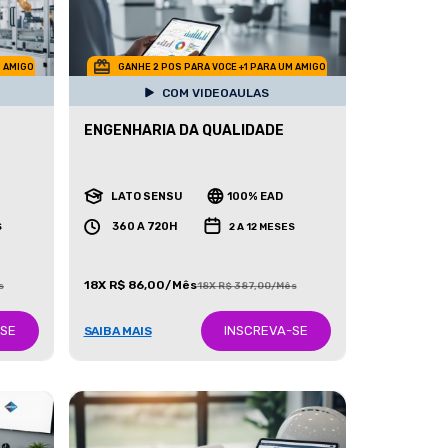
M AMIGO
GANHE 2 POS PARA VOCE +1 PARA UM AMIGO
COM VIDEOAULAS
ENGENHARIA DA QUALIDADE
LATO SENSU
100% EAD
360 A 720H
S
2 A 12 MESES
18X R$ 86,00/Mês
s
18X R$ 387,00/Mês
-SE
INSCREVA-SE
SAIBA MAIS