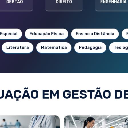
GESTÃO
DIREITO
ENGENHARIA
Especial
Educação Física
Ensino a Distância
Literatura
Matemática
Pedagogia
Teolog
AÇÃO EM GESTÃO D