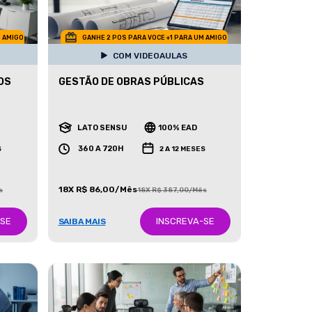
M AMIGO
GANHE 2 POS PARA VOCE +1 PARA UM AMIGO
COM VIDEOAULAS
OS
GESTÃO DE OBRAS PÚBLICAS
LATO SENSU
100% EAD
360 A 720H
S
2 A 12 MESES
18X R$ 86,00/Mês
s
18X R$ 387,00/Mês
-SE
INSCREVA-SE
SAIBA MAIS