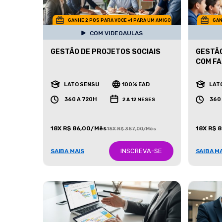
GANHE 2 POS PARA VOCE +1 PARA UM AMIGO
GAN
COM VIDEOAULAS
GESTÃO DE PROJETOS SOCIAIS
GESTÃO
COM FA
LATO SENSU
100% EAD
LAT
360 A 720H
360
2 A 12 MESES
18X R$ 86,00/Mês
18X R$ 
18X R$ 387,00/Mês
INSCREVA-SE
SAIBA MAIS
SAIBA M