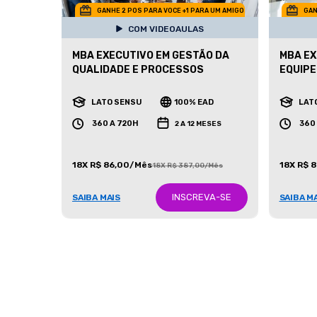
GANHE 2 POS PARA VOCE +1 PARA UM AMIGO
GAN
COM VIDEOAULAS
MBA EXECUTIVO EM GESTÃO DA
MBA EX
QUALIDADE E PROCESSOS
EQUIPE
LATO SENSU
100% EAD
LAT
360 A 720H
360
2 A 12 MESES
18X R$ 86,00/Mês
18X R$ 
18X R$ 387,00/Mês
INSCREVA-SE
SAIBA MAIS
SAIBA M