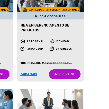
M AMIGO
GANHE 2 POS PARA VOCE +1 PARA UM AMIGO
COM VIDEOAULAS
MBA EM GERENCIAMENTO DE
PROJETOS
LATO SENSU
100% EAD
360 A 720H
S
2 A 12 MESES
18X R$ 86,00/Mês
s
18X R$ 387,00/Mês
-SE
INSCREVA-SE
SAIBA MAIS