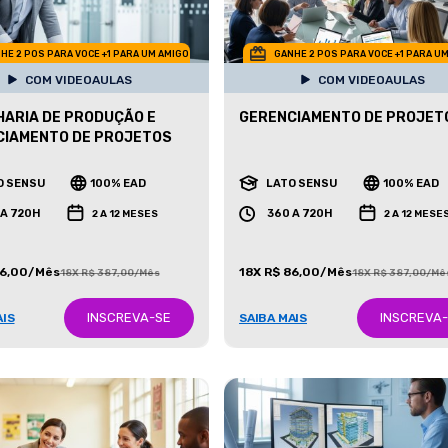
HE 2 POS PARA VOCE +1 PARA UM AMIGO
GANHE 2 POS PARA VOCE +1 PARA U
COM VIDEOAULAS
COM VIDEOAULAS
ARIA DE PRODUÇÃO E
GERENCIAMENTO DE PROJET
CIAMENTO DE PROJETOS
O SENSU
100% EAD
LATO SENSU
100% EAD
 A 720H
360 A 720H
2 A 12 MESES
2 A 12 MESE
86,00/Mês
18X R$ 86,00/Mês
18X R$ 387,00/Mês
18X R$ 387,00/Mê
INSCREVA-SE
INSCREVA
AIS
SAIBA MAIS