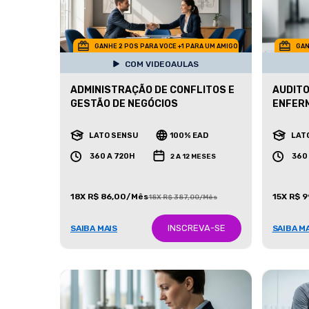
GANHE 2 POS PARA VOCE +1 PARA UM AMIGO
GAN
COM VIDEOAULAS
ADMINISTRAÇÃO DE CONFLITOS E
AUDITO
GESTÃO DE NEGÓCIOS
ENFER
LATO SENSU
100% EAD
LAT
360 A 720H
360
2 A 12 MESES
18X R$ 86,00/Mês
15X R$ 
18X R$ 387,00/Mês
INSCREVA-SE
SAIBA MAIS
SAIBA M