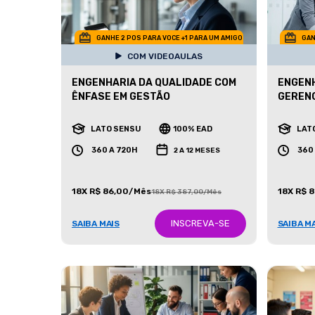
GANHE 2 POS PARA VOCE +1 PARA UM AMIGO
GAN
COM VIDEOAULAS
ENGENHARIA DA QUALIDADE COM
ENGENH
ÊNFASE EM GESTÃO
GEREN
LATO SENSU
100% EAD
LAT
360 A 720H
360
2 A 12 MESES
18X R$ 86,00/Mês
18X R$ 
18X R$ 387,00/Mês
INSCREVA-SE
SAIBA MAIS
SAIBA M