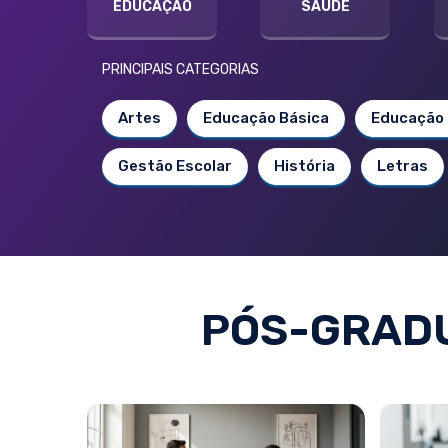
EDUCAÇÃO
SAÚDE
PRINCIPAIS CATEGORIAS
Artes
Educação Básica
Educação 
Gestão Escolar
História
Letras
PÓS-GRADU