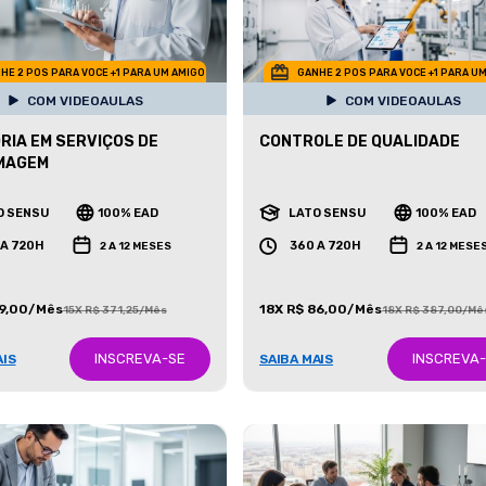
HE 2 POS PARA VOCE +1 PARA UM AMIGO
GANHE 2 POS PARA VOCE +1 PARA U
COM VIDEOAULAS
COM VIDEOAULAS
RIA EM SERVIÇOS DE
CONTROLE DE QUALIDADE
MAGEM
O SENSU
100% EAD
LATO SENSU
100% EAD
 A 720H
360 A 720H
2 A 12 MESES
2 A 12 MESE
99,00/Mês
18X R$ 86,00/Mês
15X R$ 371,25/Mês
18X R$ 387,00/Mê
INSCREVA-SE
INSCREVA
AIS
SAIBA MAIS