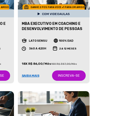
M AMIGO
GANHE 2 POS PARA VOCE +1 PARA UM AMIGO
COM VIDEOAULAS
O E
MBA EXECUTIVO EM COACHING E
DESENVOLVIMENTO DE PESSOAS
LATO SENSU
100% EAD
360 A 420H
S
2 A 12 MESES
18X R$ 86,00/Mês
s
18X R$ 387,00/Mês
-SE
INSCREVA-SE
SAIBA MAIS