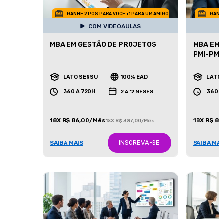
GANHE 2 POS PARA VOCE +1 PARA UM AMIGO
GAN
COM VIDEOAULAS
MBA EM GESTÃO DE PROJETOS
MBA EM
PMI-P
LATO SENSU
100% EAD
LAT
360 A 720H
360
2 A 12 MESES
18X R$ 86,00/Mês
18X R$ 
18X R$ 387,00/Mês
INSCREVA-SE
SAIBA MAIS
SAIBA M