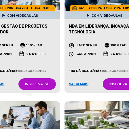
HE 2 POS PARA VOCE +1 PARA UM AMIGO
GANHE 2 POS PARA VOCE +1 PARA U
COM VIDEOAULAS
COM VIDEOAULAS
 GESTÃO DE PROJETOS
MBA EM LIDERANÇA, INOVAÇÃ
MBOK
TECNOLOGIA
O SENSU
100% EAD
LATO SENSU
100% EAD
 A 720H
360 A 720H
2 A 12 MESES
2 A 12 MESE
86,00/Mês
18X R$ 86,00/Mês
18X R$ 387,00/Mês
18X R$ 387,00/Mê
INSCREVA-SE
INSCREVA
AIS
SAIBA MAIS