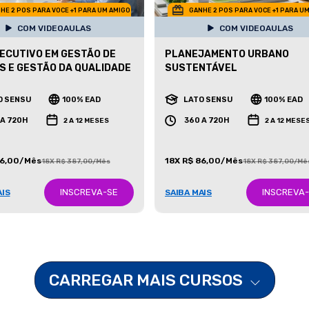
HE 2 POS PARA VOCE +1 PARA UM AMIGO
GANHE 2 POS PARA VOCE +1 PARA U
COM VIDEOAULAS
COM VIDEOAULAS
ECUTIVO EM GESTÃO DE
PLANEJAMENTO URBANO
S E GESTÃO DA QUALIDADE
SUSTENTÁVEL
O SENSU
100% EAD
LATO SENSU
100% EAD
 A 720H
360 A 720H
2 A 12 MESES
2 A 12 MESE
86,00/Mês
18X R$ 86,00/Mês
18X R$ 387,00/Mês
18X R$ 387,00/Mê
INSCREVA-SE
INSCREVA
AIS
SAIBA MAIS
CARREGAR MAIS CURSOS