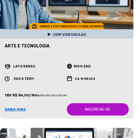
GANHE 2 POS PARA VOCE +1 PARA UM AMIGO
COM VIDEOAULAS
ARTE E TECNOLOGIA
LATO SENSU
100% EAD
360 A 720H
2 A 12 MESES
18X R$ 86,00/Mês
18X R$ 387,00/Mês
INSCREVA-SE
SAIBA MAIS