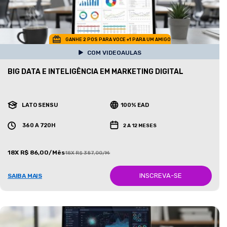
GANHE 2 POS PARA VOCE +1 PARA UM AMIGO
COM VIDEOAULAS
BIG DATA E INTELIGÊNCIA EM MARKETING DIGITAL
LATO SENSU
100% EAD
360 A 720H
2 A 12 MESES
18X R$ 86,00/Mês
18X R$ 387,00/Mês
INSCREVA-SE
SAIBA MAIS