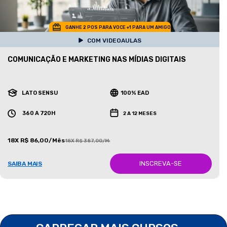
GANHE 2 POS PARA VOCE +1 PARA UM AMIGO
COM VIDEOAULAS
COMUNICAÇÃO E MARKETING NAS MÍDIAS DIGITAIS
LATO SENSU
100% EAD
360 A 720H
2 A 12 MESES
18X R$ 86,00/Mês
18X R$ 387,00/Mês
INSCREVA-SE
SAIBA MAIS