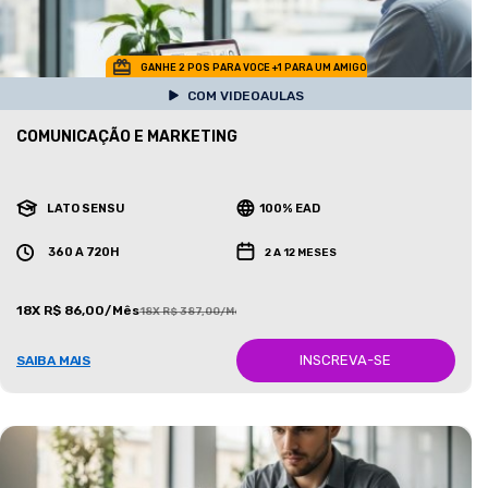
GANHE 2 POS PARA VOCE +1 PARA UM AMIGO
COM VIDEOAULAS
COMUNICAÇÃO E MARKETING
LATO SENSU
100% EAD
360 A 720H
2 A 12 MESES
18X R$ 86,00/Mês
18X R$ 387,00/Mês
INSCREVA-SE
SAIBA MAIS