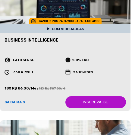
GANHE 2 POS PARA VOCE +1 PARA UM AMIGO
COM VIDEOAULAS
BUSINESS INTELLIGENCE
LATO SENSU
100% EAD
360 A 720H
2 A 12 MESES
18X R$ 86,00/Mês
18X R$ 387,00/Mês
INSCREVA-SE
SAIBA MAIS