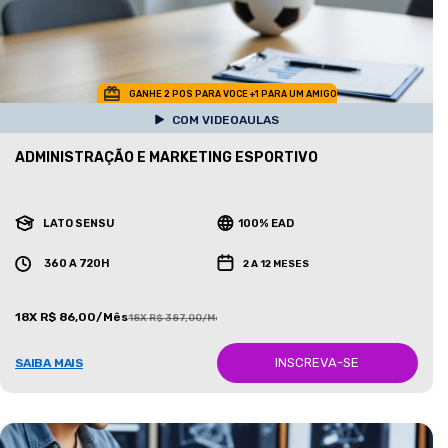
GANHE 2 POS PARA VOCE +1 PARA UM AMIGO
COM VIDEOAULAS
ADMINISTRAÇÃO E MARKETING ESPORTIVO
LATO SENSU
100% EAD
360 A 720H
2 A 12 MESES
18X R$ 86,00/Mês
18X R$ 387,00/Mês
INSCREVA-SE
SAIBA MAIS