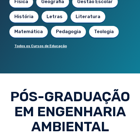
Física
Geografia
Gestão Escolar
História
Letras
Literatura
Matemática
Pedagogia
Teologia
Todos os Cursos de Educação
PÓS-GRADUAÇÃO
EM ENGENHARIA
AMBIENTAL