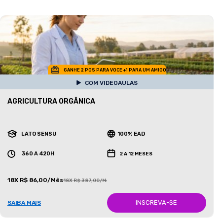
GANHE 2 POS PARA VOCE +1 PARA UM AMIGO
COM VIDEOAULAS
AGRICULTURA ORGÂNICA
LATO SENSU
100% EAD
360 A 420H
2 A 12 MESES
18X R$ 86,00/Mês
18X R$ 387,00/Mês
INSCREVA-SE
SAIBA MAIS