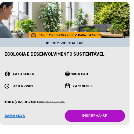
GANHE 2 POS PARA VOCE +1 PARA UM AMIGO
COM VIDEOAULAS
ECOLOGIA E DESENVOLVIMENTO SUSTENTÁVEL
LATO SENSU
100% EAD
360 A 720H
2 A 12 MESES
18X R$ 86,00/Mês
18X R$ 387,00/Mês
INSCREVA-SE
SAIBA MAIS