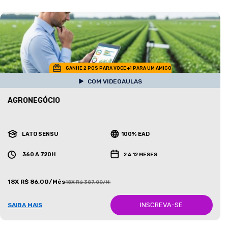
GANHE 2 POS PARA VOCE +1 PARA UM AMIGO
COM VIDEOAULAS
AGRONEGÓCIO
LATO SENSU
100% EAD
360 A 720H
2 A 12 MESES
18X R$ 86,00/Mês
18X R$ 387,00/Mês
INSCREVA-SE
SAIBA MAIS