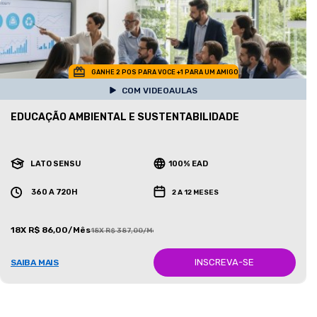
GANHE 2 POS PARA VOCE +1 PARA UM AMIGO
COM VIDEOAULAS
EDUCAÇÃO AMBIENTAL E SUSTENTABILIDADE
LATO SENSU
100% EAD
360 A 720H
2 A 12 MESES
18X R$ 86,00/Mês
18X R$ 387,00/Mês
INSCREVA-SE
SAIBA MAIS