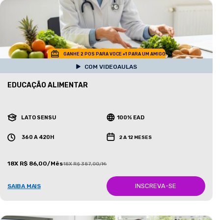
GANHE 2 POS PARA VOCE +1 PARA UM AMIGO
COM VIDEOAULAS
EDUCAÇÃO ALIMENTAR
LATO SENSU
100% EAD
360 A 420H
2 A 12 MESES
18X R$ 86,00/Mês
18X R$ 387,00/Mês
INSCREVA-SE
SAIBA MAIS