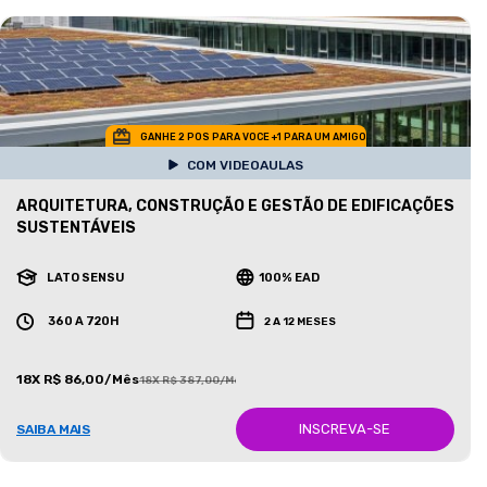
GANHE 2 POS PARA VOCE +1 PARA UM AMIGO
COM VIDEOAULAS
ARQUITETURA, CONSTRUÇÃO E GESTÃO DE EDIFICAÇÕES
SUSTENTÁVEIS
LATO SENSU
100% EAD
360 A 720H
2 A 12 MESES
18X R$ 86,00/Mês
18X R$ 387,00/Mês
INSCREVA-SE
SAIBA MAIS